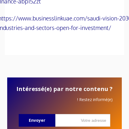
finance-abp152zt
https://www.businesslinkuae.com/saudi-vision-203
industries-and-sectors-open-for-investment/
Intéressé(e) par notre contenu ?
Restez informé(e) !