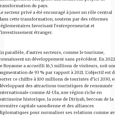
transformation du pays.
Le secteur privé a été encouragé à jouer un rôle central
dans cette transformation, soutenu par des réformes
réglementaires favorisant l'entrepreneuriat et
l'investissement étranger.
En parallèle, d'autres secteurs, comme le tourisme,
connaissent un développement sans précédent. En 2022
le Royaume a accueilli 16,5 millions de visiteurs, soit un
augmentation de 93 % par rapport à 2021. L'objectif est d
porter ce chiffre à 100 millions de touristes d’ici 2030, 
développant des attractions touristiques de renommée
internationale comme Al-Ula, une région riche en
patrimoine historique, la zone de Diriyah, berceau de la
première capitale saoudienne et des alliances
diplomatiques pour normaliser ses relations comme av