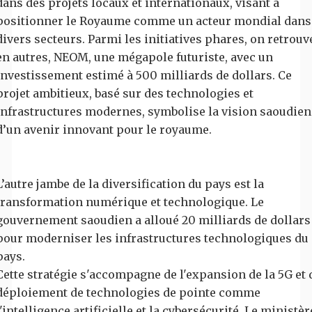
dans des projets locaux et internationaux, visant à
positionner le Royaume comme un acteur mondial dans
divers secteurs. Parmi les initiatives phares, on retrouv
en autres, NEOM, une mégapole futuriste, avec un
investissement estimé à 500 milliards de dollars. Ce
projet ambitieux, basé sur des technologies et
infrastructures modernes, symbolise la vision saoudie
d’un avenir innovant pour le royaume.
L’autre jambe de la diversification du pays est la
transformation numérique et technologique. Le
gouvernement saoudien a alloué 20 milliards de dollars
pour moderniser les infrastructures technologiques du
pays.
Cette stratégie s'accompagne de l'expansion de la 5G et 
déploiement de technologies de pointe comme
l'intelligence artificielle et la cybersécurité. Le ministèr