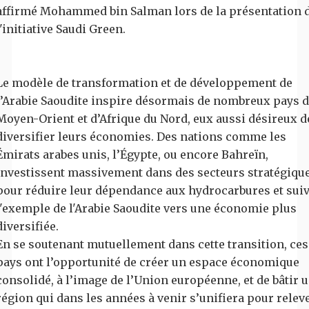
affirmé Mohammed bin Salman lors de la présentation 
l'initiative Saudi Green.
Le modèle de transformation et de développement de
l’Arabie Saoudite inspire désormais de nombreux pays 
Moyen-Orient et d’Afrique du Nord, eux aussi désireux d
diversifier leurs économies. Des nations comme les
Émirats arabes unis, l’Égypte, ou encore Bahreïn,
investissent massivement dans des secteurs stratégiqu
pour réduire leur dépendance aux hydrocarbures et sui
l'exemple de l'Arabie Saoudite vers une économie plus
diversifiée.
En se soutenant mutuellement dans cette transition, ces
pays ont l’opportunité de créer un espace économique
consolidé, à l’image de l’Union européenne, et de bâtir 
région qui dans les années à venir s’unifiera pour relev