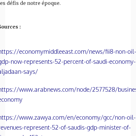
les défis de notre époque.
Sources :
https://economymiddleeast.com/news/fii8-non-oil
gdp-now-represents-52-percent-of-saudi-economy-
aljadaan-says/
https://www.arabnews.com/node/2577528/busine
economy
https://www.zawya.com/en/economy/gcc/non-oil-
revenues-represent-52-of-saudis-gdp-minister-of-