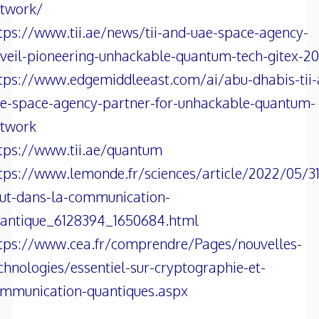
twork/
tps://www.tii.ae/news/tii-and-uae-space-agency-
veil-pioneering-unhackable-quantum-tech-gitex-2
tps://www.edgemiddleeast.com/ai/abu-dhabis-tii-
e-space-agency-partner-for-unhackable-quantum-
twork
tps://www.tii.ae/quantum
tps://www.lemonde.fr/sciences/article/2022/05/31
ut-dans-la-communication-
antique_6128394_1650684.html
tps://www.cea.fr/comprendre/Pages/nouvelles-
chnologies/essentiel-sur-cryptographie-et-
mmunication-quantiques.aspx