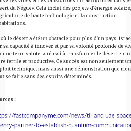
uvelles villes et l'expansion des infrastructures dans le
sert du Néguev. Cela inclut des projets d'énergie solaire
agriculture de haute technologie et la construction
habitations.
 où le désert a été un obstacle pour plus d’un pays, Israë
r sa capacité à innover et par sa volonté profonde de vi
r une terre sainte, a réussi à transformer le désert en u
rre fertile et productive. Ce succès est non seulement u
ploit technique, mais aussi une démonstration que rien
ut se faire sans des esprits déterminés.
urces :
tps://fastcompanyme.com/news/tii-and-uae-space
ency-partner-to-establish-quantum-communicatio