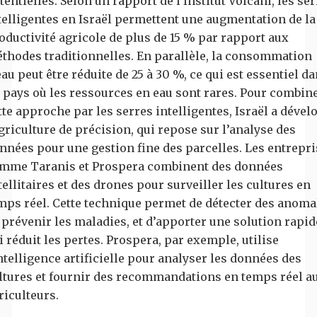
tentielles. Selon un rapport de l'Institut Volcani, les se
telligentes en Israël permettent une augmentation de la
oductivité agricole de plus de 15 % par rapport aux
thodes traditionnelles. En parallèle, la consommation
eau peut être réduite de 25 à 30 %, ce qui est essentiel d
 pays où les ressources en eau sont rares. Pour combin
tte approche par les serres intelligentes, Israël a dével
agriculture de précision, qui repose sur l’analyse des
nnées pour une gestion fine des parcelles. Les entrepri
mme Taranis et Prospera combinent des données
tellitaires et des drones pour surveiller les cultures en
mps réel. Cette technique permet de détecter des anomal
 prévenir les maladies, et d’apporter une solution rapid
i réduit les pertes. Prospera, par exemple, utilise
intelligence artificielle pour analyser les données des
ltures et fournir des recommandations en temps réel a
riculteurs.