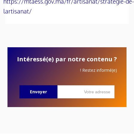
https://mtaess.gov.ma/fr/artisanat/strategie-de-
lartisanat/
Intéressé(e) par notre contenu ?
Restez informé(e) !