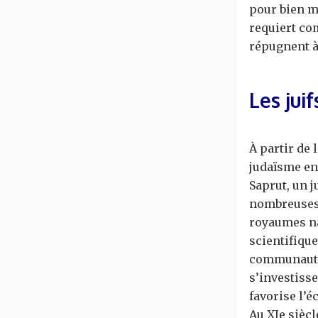
pour bien m
requiert co
répugnent à
Les jui
À partir de 
judaïsme en
Saprut, un j
nombreuses 
royaumes na
scientifique
communauté.
s’investisse
favorise l’é
Au XIe sièc