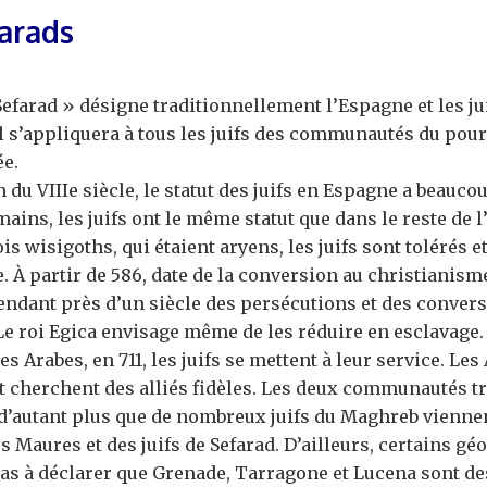
arads
efarad » désigne traditionnellement l’Espagne et les ju
l s’appliquera à tous les juifs des communautés du pour
e.
n du VIIIe siècle, le statut des juifs en Espagne a beauco
ains, les juifs ont le même statut que dans le reste de l
is wisigoths, qui étaient aryens, les juifs sont tolérés 
e. À partir de 586, date de la conversion au christianism
endant près d’un siècle des persécutions et des convers
Le roi Egica envisage même de les réduire en esclavage.
des Arabes, en 711, les juifs se mettent à leur service. Le
 cherchent des alliés fidèles. Les deux communautés tr
 d’autant plus que de nombreux juifs du Maghreb viennen
 Maures et des juifs de Sefarad. D’ailleurs, certains g
as à déclarer que Grenade, Tarragone et Lucena sont des