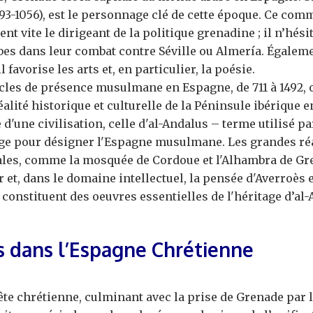
93-1056), est le personnage clé de cette époque. Ce com
nt vite le dirigeant de la politique grenadine ; il n’hési
bes dans leur combat contre Séville ou Almería. Égaleme
il favorise les arts et, en particulier, la poésie.
ècles de présence musulmane en Espagne, de 711 à 1492,
alité historique et culturelle de la Péninsule ibérique 
d'une civilisation, celle d'al-Andalus – terme utilisé pa
e pour désigner l'Espagne musulmane. Les grandes réa
ales, comme la mosquée de Cordoue et l'Alhambra de Gr
r et, dans le domaine intellectuel, la pensée d'Averroès e
constituent des oeuvres essentielles de l'héritage d’al-
fs dans l’Espagne Chrétienne
te chrétienne, culminant avec la prise de Grenade par l