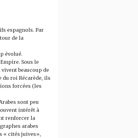
ifs espagnols. Par
tour de la
up évolué.
’Empire. Sous le
et vivent beaucoup de
e du roi Récarède, ils
ions forcées (les
s Arabes sont peu
ouvent intérêt à
t renforcer la
éographes arabes
 « cités juives»,