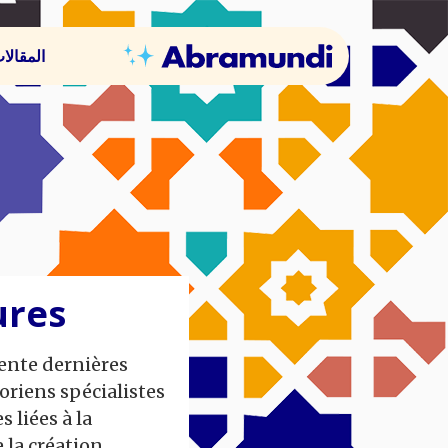
المقالا
ures
rente dernières
oriens spécialistes
 liées à la
 la création