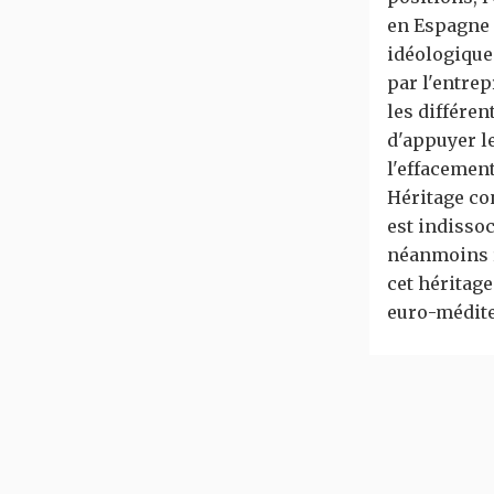
en Espagne n
idéologique
par l'entrep
les différe
d'appuyer le
l'effacement
Héritage con
est indisso
néanmoins re
cet héritage
euro-médit