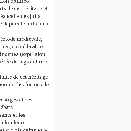
tion politico-
ts de cet héritage et
s (celle des juifs
e depuis le milieu du
 période médiévale,
ues, succéda alors,
inorités (expulsion
bérée du legs culturel
alité de cet héritage
emple, les formes de
estiges et des
débats
ants et les
selon leurs
es « trois cultures »