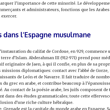
arquer l’importance de cette minorité. Le développemen
mmerçants et administrateurs, fonctions que les Arabes 
 exercer.
fs dans l’Espagne musulmane
l’instauration du califat de Cordoue, en 929, commence 
 terre d’Islam. Abderahman III (912-971) prend pour mé
uif originaire de Jaen, à qui il confie, en plus de sa prop
missions diplomatiques: contact avec l’abbé de Gorze, 
issants de León et de Navarre. Il fait traduire de nom
s du grec en arabe, et contribue beaucoup à l’épanouiss
 Au contact de la poésie arabe, les juifs composent de
nt dans des études grammaticales; toute cette effervesc
closion d’une riche culture hébraïque.
le, Grenade est la capitale du monde arabe en Espagne. 