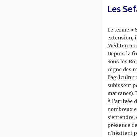
Les Sef
Le terme « S
extension, i
Méditerrané
Depuis la fi
Sous les Rom
règne des ro
l’agricultur
subissent p
marranes). 
À l’arrivée 
nombreux et
s’entendre,
présence des
n’hésitent p