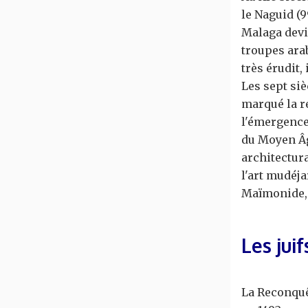
le Naguid (9
Malaga devie
troupes ara
très érudit, 
Les sept si
marqué la ré
l'émergence 
du Moyen Âg
architectur
l'art mudéja
Maïmonide, 
Les jui
La Reconquê