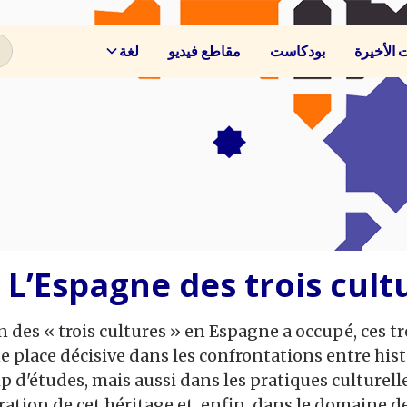
ت الأخيرة
بودكاست
مقاطع فيديو
لغة
L’Espagne des trois cult
n des « trois cultures » en Espagne a occupé, ces t
e place décisive dans les confrontations entre hist
 d'études, mais aussi dans les pratiques culturelles
ion de cet héritage et, enfin, dans le domaine de