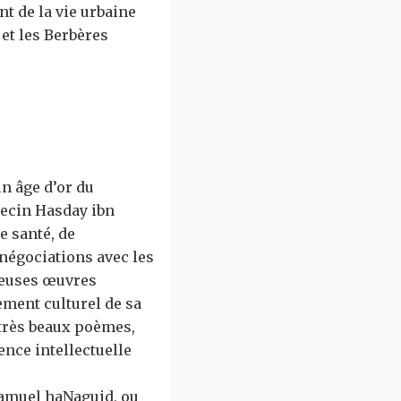
t de la vie urbaine
et les Berbères
un âge d’or du
decin Hasday ibn
re santé, de
négociations avec les
breuses œuvres
ement culturel de sa
 très beaux poèmes,
ence intellectuelle
Samuel haNaguid, ou