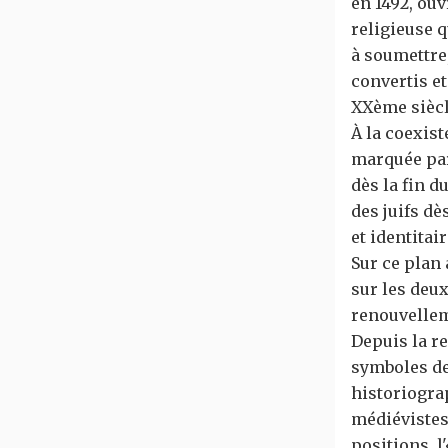
en 1492, ouv
religieuse q
à soumettre,
convertis et
XXème siècl
À la coexist
marquée par
dès la fin 
des juifs dè
et identitai
Sur ce plan 
sur les deu
renouvellem
Depuis la r
symboles de 
historiograp
médiévistes 
positions, l