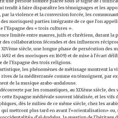
rit une période sombre placée sous le signe de l’unifica
ui tendit à faire disparaître les témoignages et les appor
 par la violence et la conversion forcée, les communauté
 des morisques) parties intégrante de ce que l'on appell
e l’Espagne des « trois cultures ».
ence limitée entre maures, juifs et chrétiens, durant la
 des collaborations fécondes et des influences réciproq
du XIVème siècle, une longue phase de persécution des m
s 1492 et des morisques en 1609) et de mise à l'écart déli
re de l'Espagne des trois religions.
artistique, les phénomènes de métissage montrent la vit
x rives de la méditerranée comme en témoignent, par ex
ent de la musique arabo-andalouse.
edécouverte par les romantiques, au XIXème siècle, des v
cette Espagne médiévale souvent idéalisée, et les vifs 
hiques, dès le milieu de ce même siècle, chez les arabis
qui mettront plus tard en avant l'«orientalisation» ou, 
'«occidentalité» d'al-Andalus, la question de l'héritage d