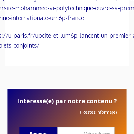
ersite-mohammed-vi-polytechnique-ouvre-sa-prem
nne-internationale-um6p-france
s://u-paris.fr/upcite-et-lum6p-lancent-un-premier-
ojets-conjoints/
Intéressé(e) par notre contenu ?
Restez informé(e) !