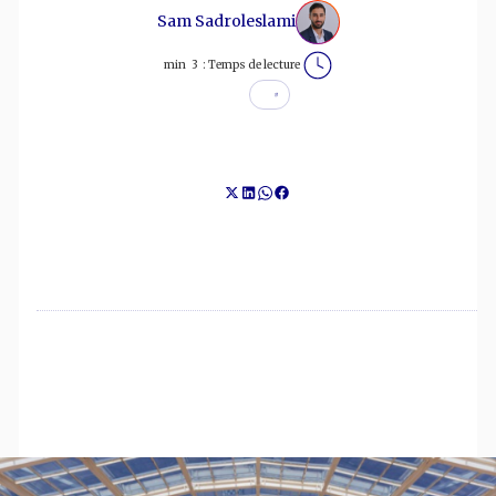
Sam Sadroleslami
min
3
Temps de lecture :