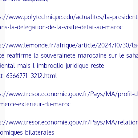
s://www.polytechnique.edu/actualites/la-president
ans-la-delegation-de-la-visite-detat-au-maroc
s://www.lemonde.fr/afrique/article/2024/10/30/la
ce-reaffirme-la-souverainete-marocaine-sur-le-sah
dental-mais-l-imbroglio-juridique-reste-
ct_6366771_3212.html
s://www.tresor.economie.gouv.fr/Pays/MA/profil-d
erce-exterieur-du-maroc
s://www.tresor.economie.gouv.fr/Pays/MA/relatio
omiques-bilaterales