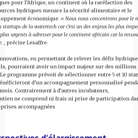
ques pour l’Afrique, un continent où la raréfaction des
ources hydriques menace la sécurité alimentaire et le
loppement économique.
« Nous nous concentrons pour le
es startups de la watertech car c’est un des enjeux les plus imp
s plus urgents à adresser pour le continent africain car la ressou
e.
, précise Lesaffre.
nnovations, en permettant de relever les défis hydrique
ls, pourraient avoir un impact majeur sur des millions
 Le programme prévoit de sélectionner entre 5 et 10 sta
bénéficieront d’un accompagnement personnalisé pend
 mois. Contrairement à d’autres incubateurs,
utien ne comprend ni frais ni prise de participation da
eprises accompagnées
rspectives d’élargissement