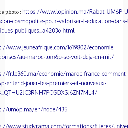
https://www.lopinion.ma/Rabat-UM6P-U
ce photo :
exion-cosmopolite-pour-valoriser-l-education-dans-
tiques-publiques_a42036.html
s://www.jeuneafrique.com/1619802/economie-
eprises/au-maroc-lum6p-se-voit-deja-en-mit/
s://fr.le360.ma/economie/maroc-france-comment-
p-entend-jouer-les-premiers-et-nouveaux-
es_QTHU2JC3RNH7POSDXSJ6ZN7ML4/
ps://um6p.ma/en/node/435
s://www.studyrama.com/formations/filieres/univer