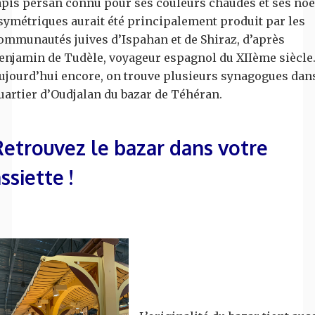
apis persan connu pour ses couleurs chaudes et ses no
symétriques aurait été principalement produit par les
ommunautés juives d’Ispahan et de Shiraz, d’après
enjamin de Tudèle, voyageur espagnol du XIIème siècle
ujourd’hui encore, on trouve plusieurs synagogues dans
uartier d’Oudjalan du bazar de Téhéran.
Retrouvez le bazar dans votre
ssiette !