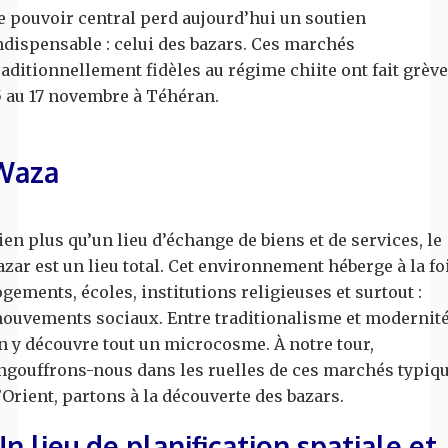
e pouvoir central perd aujourd’hui un soutien
ndispensable : celui des bazars. Ces marchés
raditionnellement fidèles au régime chiite ont fait grèv
5 au 17 novembre à Téhéran.
Waza
ien plus qu’un lieu d’échange de biens et de services, le
azar est un lieu total. Cet environnement héberge à la fo
ogements, écoles, institutions religieuses et surtout :
ouvements sociaux. Entre traditionalisme et modernité
n y découvre tout un microcosme. À notre tour,
ngouffrons-nous dans les ruelles de ces marchés typiq
’Orient, partons à la découverte des bazars.
n lieu de planification spatiale et