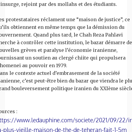
’insurge, rejoint par des mollahs et des étudiants.
es protestataires réclament une “maison de justice”, ce
u’ils obtiennent en même temps que la démission du
ouvernement. Quand plus tard, le Chah Reza Pahlavi
herche à contrôler cette institution, le bazar démarre de
ouvelles grèves et paralyse l’économie iranienne,
ournissant un soutien au clergé chiite qui propulsera
homenei au pouvoir en 1979.
ans le contexte actuel d’embrasement de la société
ranienne, c’est peut-être bien du bazar que viendra le pl
rand bouleversement politique iranien du XXIème siècl
ources :
ttps://www.ledauphine.com/societe/2021/09/22/i
a-plus-vieille-maison-de-the-de-teheran-fait-1-5m