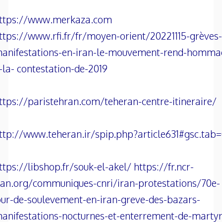
ttps://www.merkaza.com
ttps://www.rfi.fr/fr/moyen-orient/20221115-grèves-
anifestations-en-iran-le-mouvement-rend-homma
-la- contestation-de-2019
ttps://paristehran.com/teheran-centre-itineraire/
ttp://www.teheran.ir/spip.php?article631#gsc.tab
ttps://libshop.fr/souk-el-akel/ https://fr.ncr-
ran.org/communiques-cnri/iran-protestations/70e-
our-de-soulevement-en-iran-greve-des-bazars-
anifestations-nocturnes-et-enterrement-de-marty