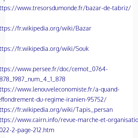
ttps://www.tresorsdumonde.fr/bazar-de-tabriz/
ttps://fr.wikipedia.org/wiki/Bazar
ttps://fr.wikipedia.org/wiki/Souk
ttps://www.persee.fr/doc/cemot_0764-
878_1987_num_4_1_878
ttps://www.lenouveleconomiste.fr/a-quand-
effondrement-du-regime-iranien-95752/
ttps://fr.wikipedia.org/wiki/Tapis_persan
ttps://www.cairn.info/revue-marche-et-organisati
022-2-page-212.htm