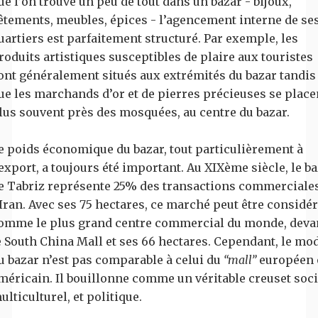
ue l’on trouve un peu de tout dans un bazar - bijoux,
êtements, meubles, épices - l’agencement interne de se
uartiers est parfaitement structuré. Par exemple, les
roduits artistiques susceptibles de plaire aux touristes
ont généralement situés aux extrémités du bazar tandis
ue les marchands d’or et de pierres précieuses se place
lus souvent près des mosquées, au centre du bazar.
e poids économique du bazar, tout particulièrement à
’export, a toujours été important. Au XIXème siècle, le b
e Tabriz représente 25% des transactions commerciale
’Iran. Avec ses 75 hectares, ce marché peut être considé
omme le plus grand centre commercial du monde, deva
e South China Mall et ses 66 hectares. Cependant, le mo
u bazar n’est pas comparable à celui du
“mall”
européen 
méricain. Il bouillonne comme un véritable creuset soci
ulticulturel, et politique.