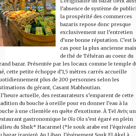
L’originalité du bazar tient aus
l’absence de système de publici
la prospérité des commerces
bazaris repose donc presque
exclusivement sur l’entretien
d’une bonne réputation. C’est l
cas pour la plus ancienne mai
de thé de Téhéran au coeur du
rand bazar. Présentée par les locaux comme le temple d
hé, cette petite échoppe d’1,5 mètres carrés accueille
uotidiennement plus de 200 personnes selon les
stimations du gérant, Casant Mabhoutian.
 l’heure actuelle, des restaurateurs s’emparent de cette
radition du bouche à oreille pour en donner l’eau à la
ouche à une clientèle en quête d’exotisme. À Tel Aviv, un
estaurant gastronomique le
Ola Ola
s’est égaré en plein
ilieu du Shuk* Hacarmel (*le souk arabe est l’équivalen
u bazar iranien). Au Liban, l’événement Souk El Akel à