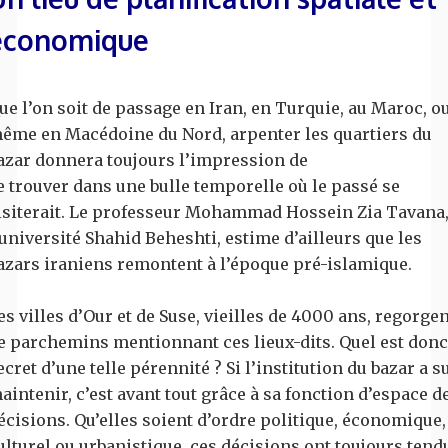
économique
ue l’on soit de passage en Iran, en Turquie, au Maroc, o
ême en Macédoine du Nord, arpenter les quartiers du
azar donnera toujours l’impression de
e trouver dans une bulle temporelle où le passé se
isiterait. Le professeur Mohammad Hossein Zia Tavana,
’université Shahid Beheshti, estime d’ailleurs que les
azars iraniens remontent à l’époque pré-islamique.
es villes d’Our et de Suse, vieilles de 4000 ans, regorge
e parchemins mentionnant ces lieux-dits. Quel est donc
ecret d’une telle pérennité ? Si l’institution du bazar a s
aintenir, c’est avant tout grâce à sa fonction d’espace d
écisions. Qu’elles soient d’ordre politique, économique,
ulturel ou urbanistique, ces décisions ont toujours tend