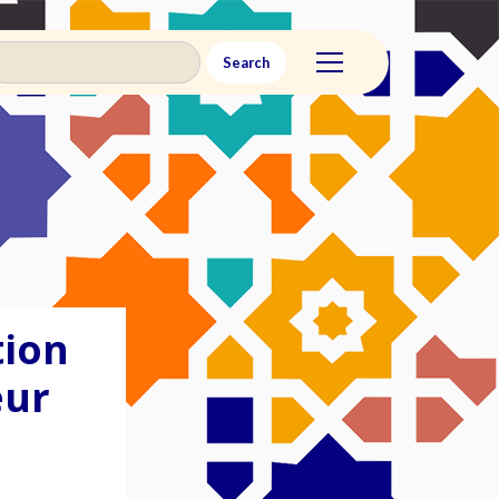
tion
œur