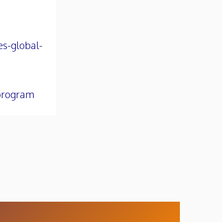
es-global-
-program