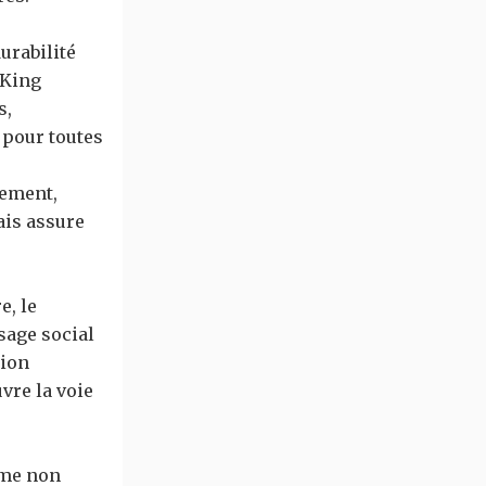
urabilité
"King
s,
 pour toutes
nement,
ais assure
e, le
sage social
tion
vre la voie
rme non