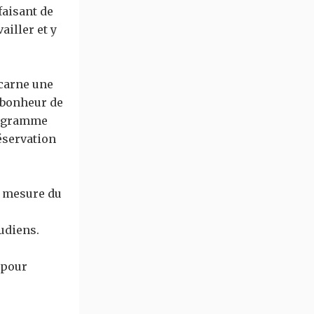
faisant de
ailler et y
ncarne une
e bonheur de
programme
éservation
e mesure du
udiens.
 pour