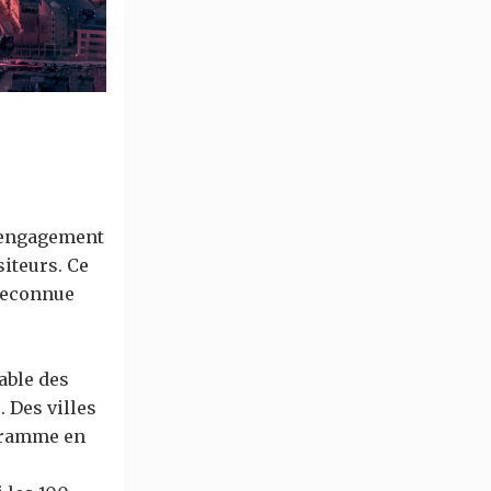
l’engagement
siteurs. Ce
reconnue
able des
. Des villes
ogramme en