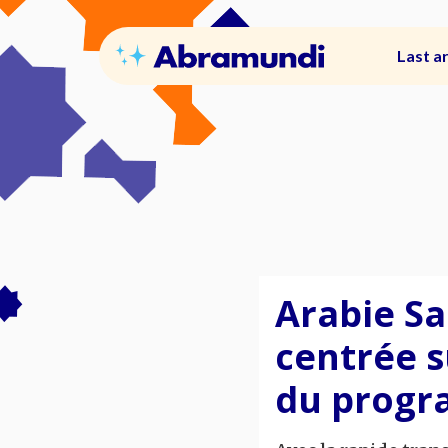
Last ar
Arabie Sa
centrée s
du progr