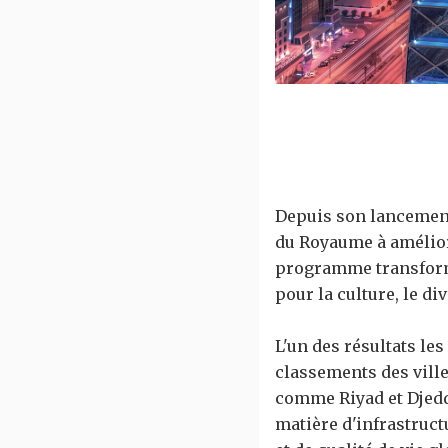
Depuis son lancement 
du Royaume à améliore
programme transform
pour la culture, le di
L'un des résultats le
classements des ville
comme Riyad et Djedd
matière d'infrastruct