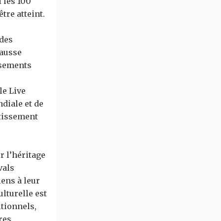
i les 100
tre atteint.
 des
hausse
ssements
le Live
diale et de
rtissement
r l’héritage
vals
iens à leur
ulturelle est
tionnels,
res.