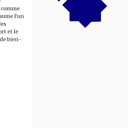
e
ne comme
yaume l'un
des
rt et le
 de bien-