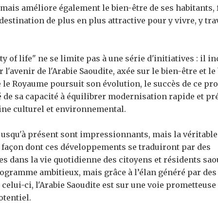
 mais améliore également le bien-être de ses habitants, 
destination de plus en plus attractive pour y vivre, y trav
of life" ne se limite pas à une série d'initiatives : il i
 l'avenir de l'Arabie Saoudite, axée sur le bien-être et l
e le Royaume poursuit son évolution, le succès de ce 
é de sa capacité à équilibrer modernisation rapide et pr
ine culturel et environnemental.
 jusqu'à présent sont impressionnants, mais la véritabl
a façon dont ces développements se traduiront par des
s dans la vie quotidienne des citoyens et résidents sao
rogramme ambitieux, mais grâce à l’élan généré par des
elui-ci, l'Arabie Saoudite est sur une voie prometteuse
otentiel.