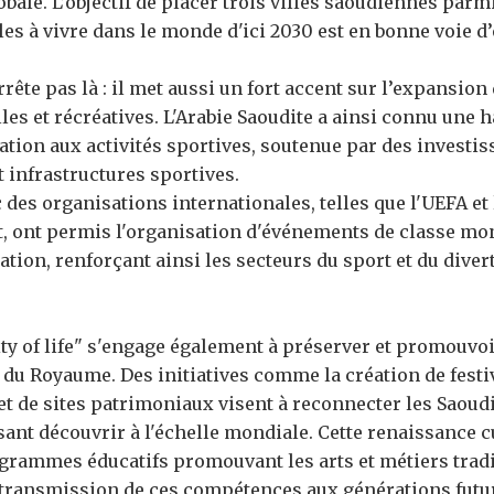
lobale. L’objectif de placer trois villes saoudiennes parm
les à vivre dans le monde d'ici 2030 est en bonne voie d’ê
ête pas là : il met aussi un fort accent sur l’expansion
les et récréatives. L'Arabie Saoudite a ainsi connu une 
pation aux activités sportives, soutenue par des investi
t infrastructures sportives.
 des organisations internationales, telles que l'UEFA et 
, ont permis l'organisation d'événements de classe mon
ion, renforçant ainsi les secteurs du sport et du dive
y of life" s'engage également à préserver et promouvoi
e du Royaume. Des initiatives comme la création de festi
et de sites patrimoniaux visent à reconnecter les Saoud
isant découvrir à l'échelle mondiale. Cette renaissance c
grammes éducatifs promouvant les arts et métiers tradi
a transmission de ces compétences aux générations futu