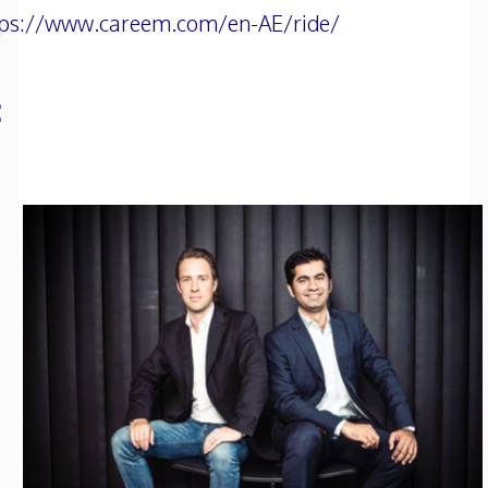
tps://www.careem.com/en-AE/ride/
: