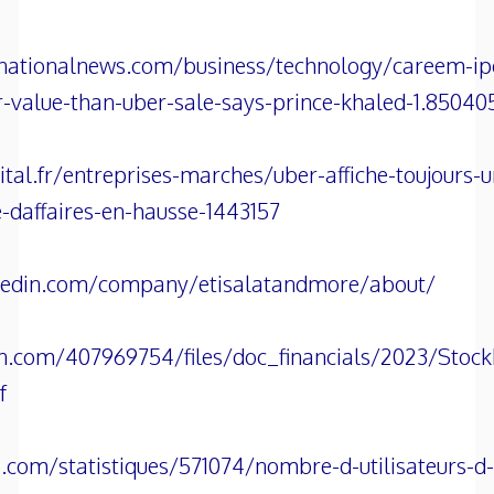
nationalnews.com/business/technology/careem-ip
value-than-uber-sale-says-prince-khaled-1.85040
tal.fr/entreprises-marches/uber-affiche-toujours-u
e-daffaires-en-hausse-1443157
kedin.com/company/etisalatandmore/about/
dn.com/407969754/files/doc_financials/2023/Stoc
f
ta.com/statistiques/571074/nombre-d-utilisateurs-d-