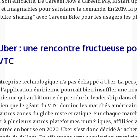
t son efficacité. De Careem Now à Careem Pay, la start-u
 et imaginables pour satisfaire la demande. En 2019, la 
bike-sharing” avec Careem Bike pour les usagers les p
ber : une rencontre fructueuse po
 VTC
entreprise technologique n’a pas échappé à Uber. La pers
 l’application émirienne pourrait bien insuffler une no
rnienne qui ambitionne de prendre le leadership dans c
 bien que le géant du VTC domine les marchés américain
autres zones du globe reste erratique. Sur chaque march
 à plusieurs autres plateformes numériques, affiliées 
 entrée en bourse en 2020, Uber s’est donc décidé à rach