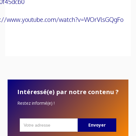
0f45dcb0
s://www.youtube.com/watch?v=WOrVlsGQgFo
Intéressé(e) par notre contenu ?
Restez informé(e) !