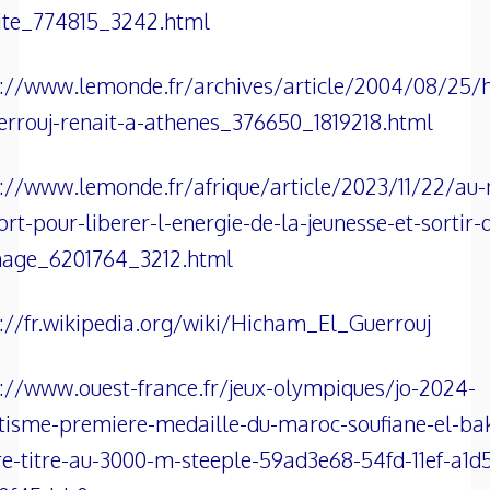
aite_774815_3242.html
s://www.lemonde.fr/archives/article/2004/08/25/
errouj-renait-a-athenes_376650_1819218.html
://www.lemonde.fr/afrique/article/2023/11/22/au
ort-pour-liberer-l-energie-de-la-jeunesse-et-sortir-
age_6201764_3212.html
://fr.wikipedia.org/wiki/Hicham_El_Guerrouj
://www.ouest-france.fr/jeux-olympiques/jo-2024-
tisme-premiere-medaille-du-maroc-soufiane-el-bak
e-titre-au-3000-m-steeple-59ad3e68-54fd-11ef-a1d