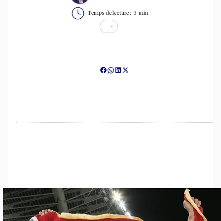
Temps de lecture :
3
min