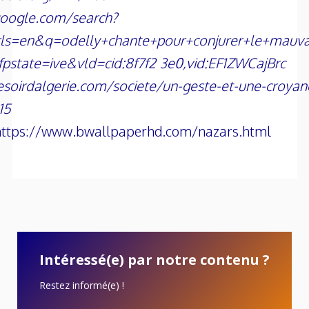
oogle.com/search?
&rls=en&q=odelly+chante+pour+conjurer+le+mauva
state=ive&vld=cid:8f7f2 3e0,vid:EF1ZWCajBrc
esoirdalgerie.com/societe/un-geste-et-une-croyan
15
https://www.bwallpaperhd.com/nazars.html
Intéressé(e) par notre contenu ?
Restez informé(e) !