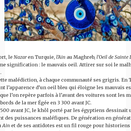
rt, le
Nazar
en Turquie,
l’Ain
au Maghreb,
l’Oeil de Sainte
e signification : le mauvais oeil. Attirer sur soi le mal
.
ette malédiction, à chaque communauté ses grigris. En T
t l’apparence d’un oeil bleu qui éloigne les mauvais es
que l’on repère parfois à l’avant des voitures sont les 
bords de la mer Égée en 3 300 avant JC.
 500 avant JC, le khôl porté par les égyptiens dessinait
t des puissances maléfiques. De génération en générati
u
Ain
et de ses antidotes est un fil rouge pour historiens