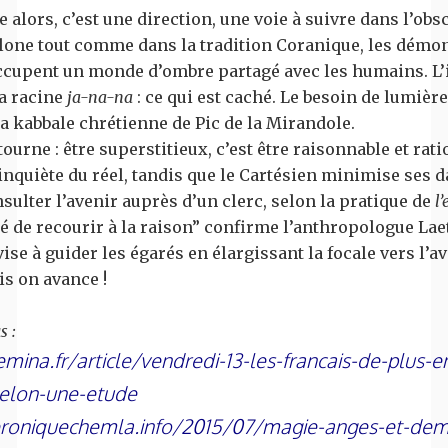
 alors, c’est une direction, une voie à suivre dans l’obsc
one tout comme dans la tradition Coranique, les démon
occupent un monde d’ombre partagé avec les humains. 
la racine
ja-na-na
: ce qui est caché. Le besoin de lumière
a kabbale chrétienne de Pic de la Mirandole.
tourne : être superstitieux, c’est être raisonnable et rati
inquiète du réel, tandis que le Cartésien minimise ses d
nsulter l’avenir auprès d’un clerc, selon la pratique de
l
é de recourir à la raison” confirme l’anthropologue Laet
ise à guider les égarés en élargissant la focale vers l’av
is on avance !
s :
mina.fr/article/vendredi-13-les-francais-de-plus-e
selon-une-etude
roniquechemla.info/2015/07/magie-anges-et-dem