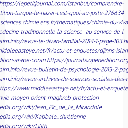
https://lepetitjournal.com/istanbul/comprendre-
tition-turque-le-nazar-cest-quoi-au-juste-276634
esciences.chimie.ens.fr/thematiques/chimie-du-viva
decine-traditionnelle-la-science- au-service-de-l
irn.info/revue-le-divan-familial-2014-1-page-103.
iddleeasteye.net/fr/actu-et-enquetes/djinns-isla
dition-arabe-coran https://journals.openedition.o
irn.info/revue-bulletin-de-psychologie-2013-2-pa
irn.info/revue-archives-de-sciences-sociales-des-
ttps://www.middleeasteye.net/fr/actu-et-enquete
envie-moyen-orient-maghreb-protection
ipedia.org/wiki/Jean_Pic_de_la_Mirandole
ipedia.org/wiki/Kabbale_chrétienne
pedia.org/wiki/Lilith