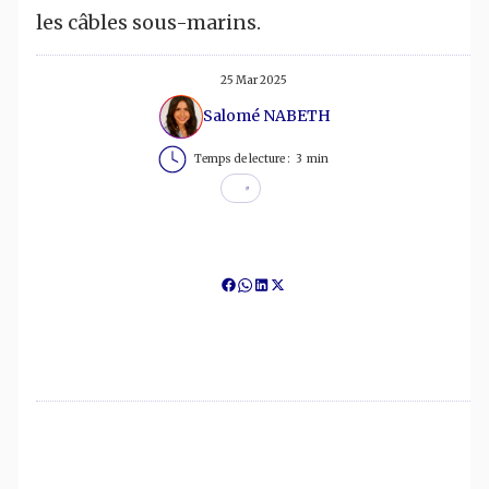
les câbles sous-marins.
25 Mar 2025
Salomé NABETH
Temps de lecture :
3
min