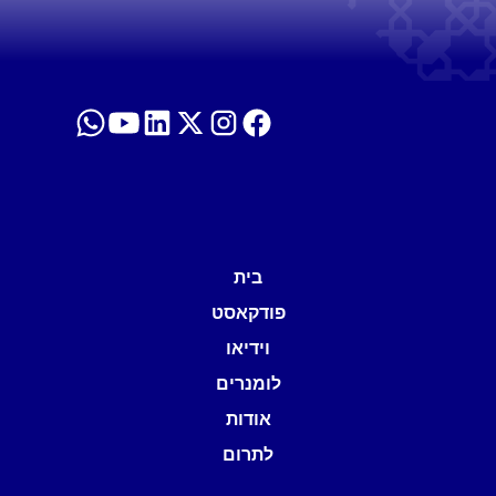
בית
פודקאסט
וידיאו
לומנרים
אודות
לתרום