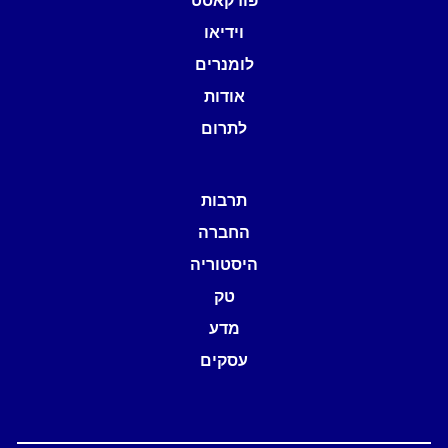
וידיאו
לומנרים
אודות
לתרום
תרבות
החברה
היסטוריה
טק
מדע
עסקים