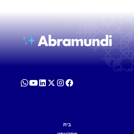
בית
פודקאסט