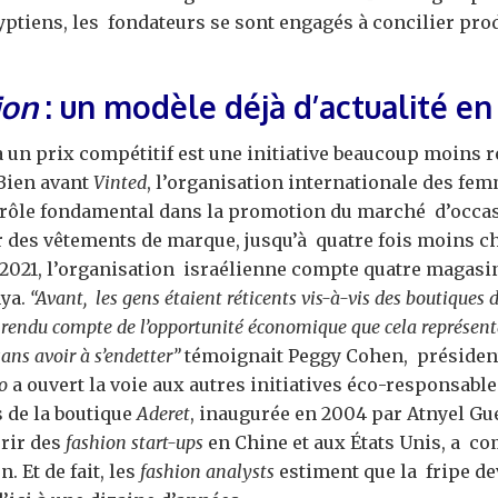
yptiens, les fondateurs se sont engagés à concilier prod
ion
: un modèle déjà d’actualité en 
 un prix compétitif est une initiative beaucoup moins r
 Bien avant
Vinted
, l’organisation internationale des fe
n rôle fondamental dans la promotion du marché d’occa
 des vêtements de marque, jusqu’à quatre fois moins c
 2021, l’organisation israélienne compte quatre magasin
nya.
“Avant, les gens étaient réticents vis-à-vis des boutiques
nt rendu compte de l’opportunité économique que cela représent
sans avoir à s’endetter”
témoignait Peggy Cohen, président
zo
a ouvert la voie aux autres initiatives éco-responsable 
 de la boutique
Aderet
, inaugurée en 2004 par Atnyel Gu
urir des
fashion start-ups
en Chine et aux États Unis, a co
. Et de fait, les
fashion analysts
estiment que la fripe de