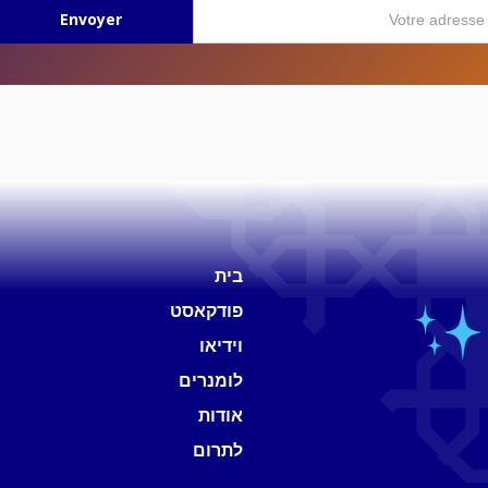
בית
פודקאסט
וידיאו
לומנרים
אודות
לתרום