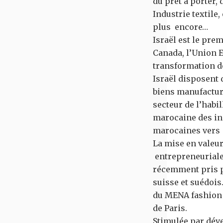
du prêt à porter, 
Industrie textile,
plus encore…
Israël est le pre
Canada, l’Union E
transformation de
Israël disposent 
biens manufacturé
secteur de l’habi
marocaine des ind
marocaines vers 
La mise en valeu
entrepreneuriales.
récemment pris p
suisse et suédois
du MENA fashion 
de Paris.
Stimulée par dév