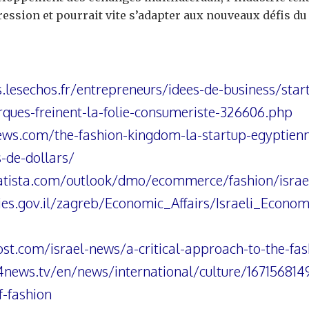
ession et pourrait vite s’adapter aux nouveaux défis du
s.lesechos.fr/entrepreneurs/idees-de-business/star
ques-freinent-la-folie-consumeriste-326606.php
ews.com/the-fashion-kingdom-la-startup-egyptien
s-de-dollars/
atista.com/outlook/dmo/ecommerce/fashion/israe
ies.gov.il/zagreb/Economic_Affairs/Israeli_Econ
st.com/israel-news/a-critical-approach-to-the-fa
news.tv/en/news/international/culture/167156814
f-fashion