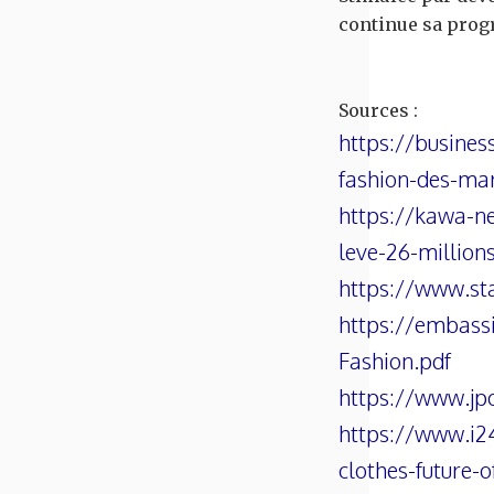
continue sa progr
Sources :
https://busines
fashion-des-mar
https://kawa-n
leve-26-million
https://www.st
https://embass
Fashion.pdf
https://www.jpo
https://www.i24
clothes-future-o