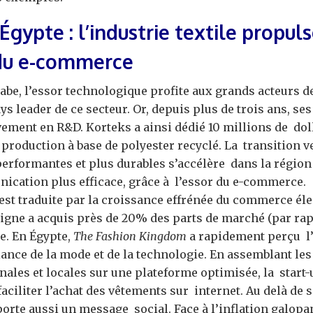
 Égypte : l’industrie textile propu
r du e-commerce
be, l’essor technologique profite aux grands acteurs de 
ys leader de ce secteur. Or, depuis plus de trois ans, s
vement en R&D. Korteks a ainsi dédié 10 millions de do
 production à base de polyester recyclé. La transition 
performantes et plus durables s’accélère dans la région
ication plus efficace, grâce à l’essor du e-commerce.
’est traduite par la croissance effrénée du commerce él
 ligne a acquis près de 20% des parts de marché (par ra
e. En Égypte,
The Fashion Kingdom
a rapidement perçu l
liance de la mode et de la technologie. En assemblant l
ales et locales sur une plateforme optimisée, la start
aciliter l’achat des vêtements sur internet. Au delà de 
porte aussi un message social. Face à l’inflation galopa