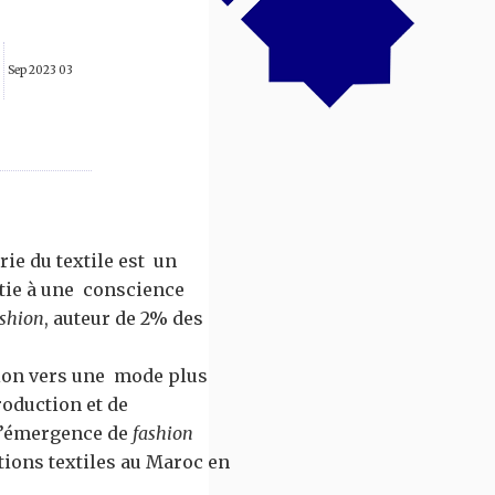
03 Sep 2023
rie du textile est un
rtie à une conscience
ashion
, auteur de 2% des
tion vers une mode plus
roduction et de
 l’émergence de
fashion
tions textiles au Maroc en