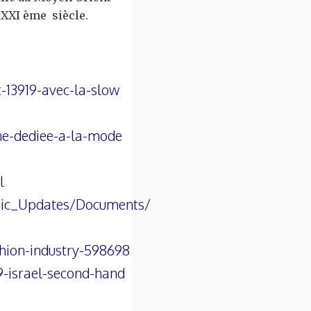
 XXI ème siècle.
t-13919-avec-la-slow
ne-dediee-a-la-mode
l
omic_Updates/Documents/
shion-industry-598698
9-israel-second-hand