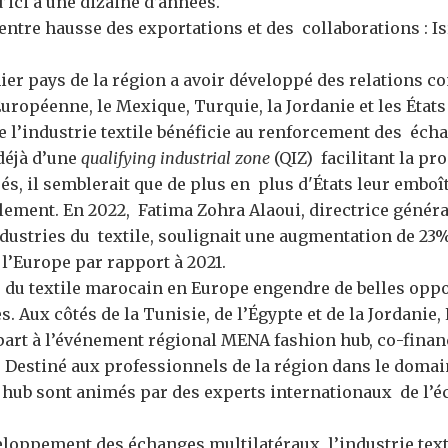
d’ici à une dizaine d’années.
 entre hausse des exportations et des collaborations : Is
mier pays de la région a avoir développé des relations 
uropéenne, le Mexique, Turquie, la Jordanie et les États
 l’industrie textile bénéficie au renforcement des échan
déjà d’une
qualifying industrial zone
(QIZ) facilitant la pr
s, il semblerait que de plus en plus d'États leur emboîte
llement. En 2022, Fatima Zohra Alaoui, directrice généra
ustries du textile, soulignait une augmentation de 23%
l’Europe par rapport à 2021.
r du textile marocain en Europe engendre de belles opp
 Aux côtés de la Tunisie, de l’Égypte et de la Jordanie, 
art à l’événement régional MENA fashion hub, co-fina
. Destiné aux professionnels de la région dans le domai
hub sont animés par des experts internationaux de l’éc
eloppement des échanges multilatéraux, l’industrie tex