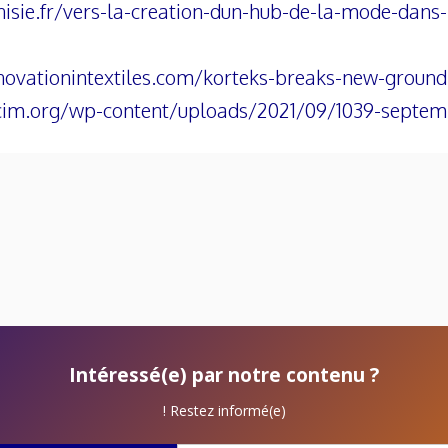
isie.fr/vers-la-creation-dun-hub-de-la-mode-dans
ovationintextiles.com/korteks-breaks-new-ground-
cim.org/wp-content/uploads/2021/09/1039-septemb
Intéressé(e) par notre contenu ?
Restez informé(e) !