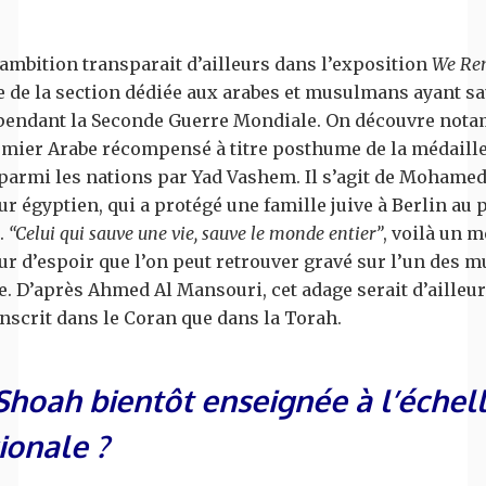
 ambition transparait d’ailleurs dans l’exposition
We Re
e de la section dédiée aux arabes et musulmans ayant s
 pendant la Seconde Guerre Mondiale. On découvre not
emier Arabe récompensé à titre posthume de la médaille
 parmi les nations par Yad Vashem. Il s’agit de Mohame
ur égyptien, qui a protégé une famille juive à Berlin au p
.
“Celui qui sauve une vie, sauve le monde entier”
, voilà un 
ur d’espoir que l’on peut retrouver gravé sur l’un des m
. D’après Ahmed Al Mansouri, cet adage serait d’ailleur
inscrit dans le Coran que dans la Torah.
Shoah bientôt enseignée à l’échel
ionale ?