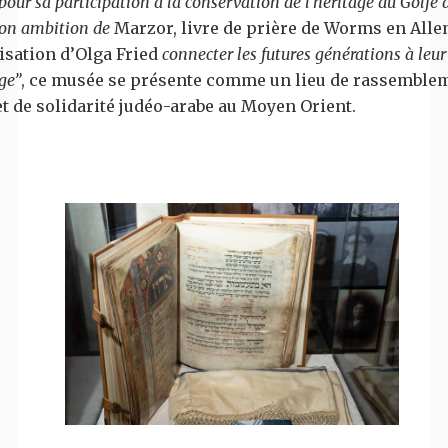
pour sa participation à la conservation de l’héritage du Golfe 
son ambition de
Marzor, livre de prière de Worms en All
isation d’Olga Fried
connecter les futures générations à leur
ge”
, ce musée se présente comme un lieu de rassemblem
et de solidarité judéo-arabe au Moyen Orient.