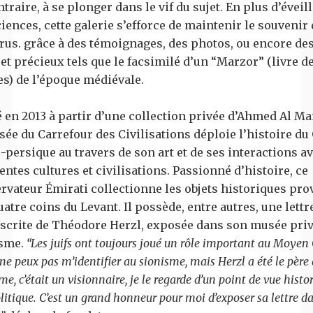
traire, à se plonger dans le vif du sujet. En plus d’éveill
iences, cette galerie s’efforce de maintenir le souvenir
rus. grâce à des témoignages, des photos, ou encore des
 et précieux tels que le facsimilé d’un “Marzor” (livre d
es) de l’époque médiévale.
 en 2013 à partir d’une collection privée d’Ahmed Al Ma
sée du Carrefour des Civilisations déploie l’histoire du
-persique au travers de son art et de ses interactions a
entes cultures et civilisations. Passionné d’histoire, ce
rvateur Émirati collectionne les objets historiques pr
uatre coins du Levant. Il possède, entre autres, une lettr
crite de Théodore Herzl, exposée dans son musée priv
isme.
“Les juifs ont toujours joué un rôle important au Moyen 
je ne peux pas m’identifier au sionisme, mais Herzl a été le père
me, c’était un visionnaire, je le regarde d’un point de vue histo
litique. C’est un grand honneur pour moi d’exposer sa lettre 