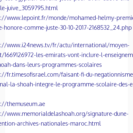
le-juive_3059795.html
s://www.lepoint.fr/monde/mohamed-helmy-premi
e-honore-comme-juste-30-10-2017-2168532_24.php
s://www.i24news.tv/fr/actu/international/moyen-
t/1669126972-les-emirats-vont-inclure-l-enseignem
shoah-dans-leurs-programmes-scolaires
://fr.timesofisrael.com/faisant-fi-du-negationnisme
onal-la-shoah-integre-le-programme-scolaire-des-
s://themuseum.ae
s://www.memorialdelashoah.org/signature-dune-
ention-archives-nationales-maroc.html