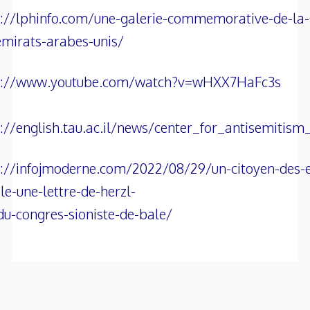
s://lphinfo.com/une-galerie-commemorative-de-la
emirats-arabes-unis/
s://www.youtube.com/watch?v=wHXX7HaFc3s
://english.tau.ac.il/news/center_for_antisemitis
s://infojmoderne.com/2022/08/29/un-citoyen-des-
le-une-lettre-de-herzl-
du-congres-sioniste-de-bale/