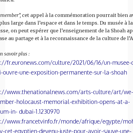
emember”,
cet appel à la commémoration pourrait bien a
plus large dans l’espace et dans le temps. Du musée à la
asse, on peut espérer que l’enseignement de la Shoah a
ase au partage et à la reconnaissance de la culture de l’A
n savoir plus :
s://fr.euronews.com/culture/2021/06/16/un-musee-
i-ouvre-une-exposition-permanente-sur-la-shoah
s://www.thenationalnews.com/arts-culture/art/we
mber-holocaust-memorial-exhibition-opens-at-a-
um-in- dubai-1.1230970
s://www.francetvinfo.fr/monde/afrique/egypte/m
-cet-egyptien-devenu-juste-pour-avoir-sauve-une-