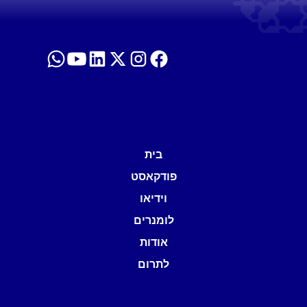
בית
פודקאסט
וידיאו
לומנרים
אודות
לתרום