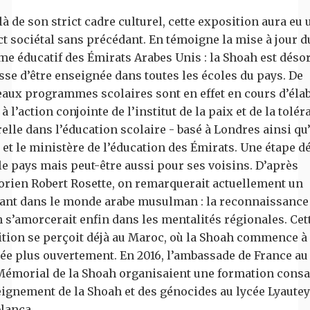
là de son strict cadre culturel, cette exposition aura eu 
t sociétal sans précédant. En témoigne la mise à jour d
me éducatif des Émirats Arabes Unis : la Shoah est dés
sse d’être enseignée dans toutes les écoles du pays. De
aux programmes scolaires sont en effet en cours d’éla
à l’action conjointe de l’institut de la paix et de la tolé
relle dans l’éducation scolaire - basé à Londres ainsi qu
- et le ministère de l’éducation des Émirats. Une étape d
le pays mais peut-être aussi pour ses voisins. D’après
torien Robert Rosette, on remarquerait actuellement un
ant dans le monde arabe musulman : la reconnaissance 
 s’amorcerait enfin dans les mentalités régionales. Cet
ition se perçoit déjà au Maroc, où la Shoah commence à 
ée plus ouvertement. En 2016, l’ambassade de France a
 Mémorial de la Shoah organisaient une formation consa
eignement de la Shoah et des génocides au lycée Lyautey
lanca.