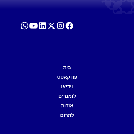
בית
פודקאסט
וידיאו
לומנרים
אודות
לתרום