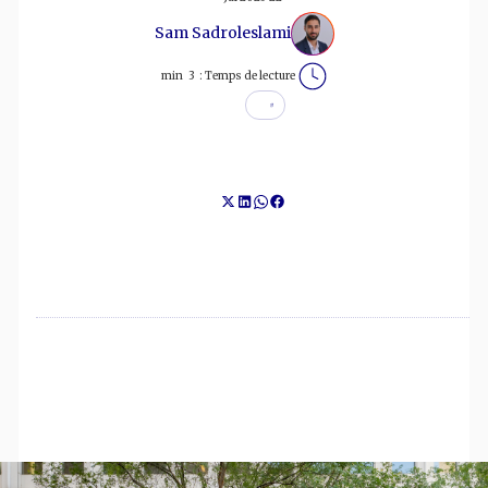
Sam Sadroleslami
min
3
Temps de lecture :