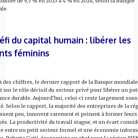
 passée de 9,3 % en 2023 à 4 % en 2024, selon la Banque
ale.
éfi du capital humain : libérer les
nts féminins
à des chiffres, le dernier rapport de la Banque mondial
t sur le rôle décisif du secteur privé pour libérer un pot
ance durable. Aujourd’hui, celui-ci reste largement sous
é. Selon le rapport, la majorité des entreprises de la ré
issent peu, innovent rarement et peinent à former leurs
s. La productivité du travail stagne, et un écart consid
te entre un petit secteur formel et une économie inform