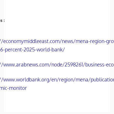
s :
://economymiddleeast.com/news/mena-region-gro
2-6-percent-2025-world-bank/
://www.arabnews.com/node/2598261/business-ec
://www.worldbank.org/en/region/mena/publicati
mic-monitor