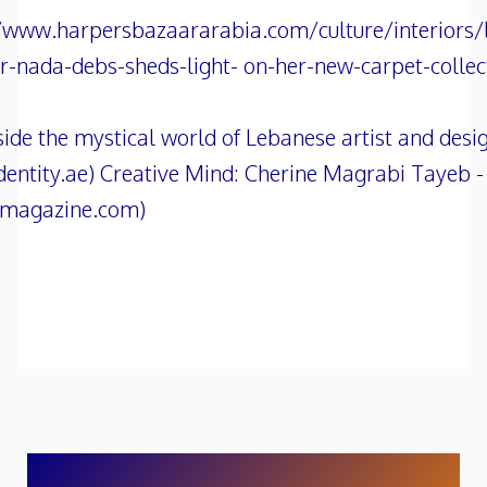
/www.harpersbazaararabia.com/culture/interiors/
r-nada-debs-sheds-light- on-her-new-carpet-collec
side the mystical world of Lebanese artist and des
identity.ae) Creative Mind: Cherine Magrabi Tayeb -
emagazine.com)