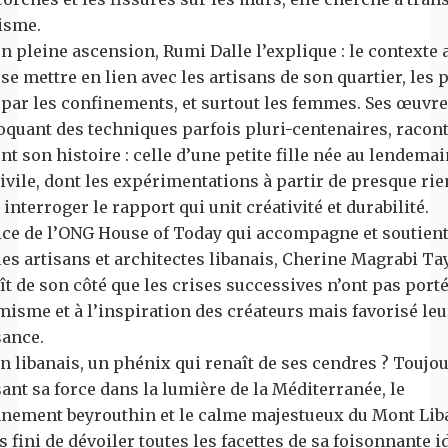
isme.
en pleine ascension, Rumi Dalle l’explique : le contexte a
 se mettre en lien avec les artisans de son quartier, les 
par les confinements, et surtout les femmes. Ses œuvres
quant des techniques parfois pluri-centenaires, racon
t son histoire : celle d’une petite fille née au lendemai
ivile, dont les expérimentations à partir de presque rie
interroger le rapport qui unit créativité et durabilité.
ice de l’ONG House of Today qui accompagne et soutien
les artisans et architectes libanais, Cherine Magrabi Ta
t de son côté que les crises successives n’ont pas porté
isme et à l’inspiration des créateurs mais favorisé le
sance.
n libanais, un phénix qui renaît de ses cendres ? Toujour
ant sa force dans la lumière de la Méditerranée, le
nement beyrouthin et le calme majestueux du Mont Liba
as fini de dévoiler toutes les facettes de sa foisonnante i