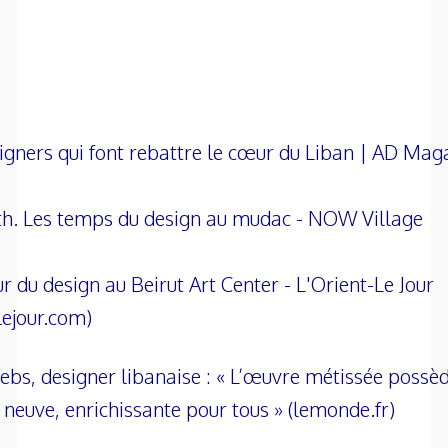
igners qui font rebattre le cœur du Liban | AD Mag
h. Les temps du design au mudac - NOW Village
ur du design au Beirut Art Center - L'Orient-Le Jour
lejour.com)
bs, designer libanaise : « L’œuvre métissée possè
é neuve, enrichissante pour tous » (lemonde.fr)