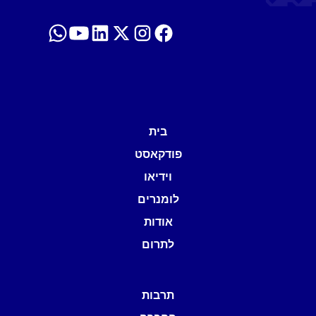
בית
פודקאסט
וידיאו
לומנרים
אודות
לתרום
תרבות