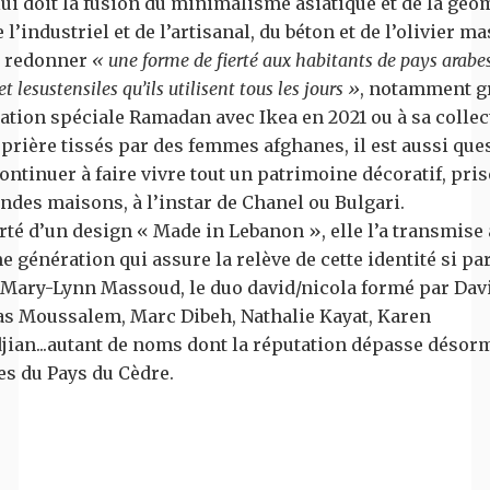
lui doit la fusion du minimalisme asiatique et de la géo
 l’industriel et de l’artisanal, du béton et de l’olivier mas
de redonner
« une forme de fierté aux habitants de pays arabes,
t lesustensiles qu’ils utilisent tous les jours »
, notamment gr
ation spéciale Ramadan avec Ikea en 2021 ou à sa collec
 prière tissés par des femmes afghanes, il est aussi que
continuer à faire vivre tout un patrimoine décoratif, pris
ndes maisons, à l’instar de Chanel ou Bulgari.
erté d’un design « Made in Lebanon », elle l’a transmise 
 génération qui assure la relève de cette identité si par
 Mary-Lynn Massoud, le duo david/nicola formé par Dav
las Moussalem, Marc Dibeh, Nathalie Kayat, Karen
ian...autant de noms dont la réputation dépasse désorm
es du Pays du Cèdre.