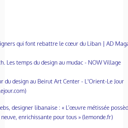
igners qui font rebattre le cœur du Liban | AD Mag
h. Les temps du design au mudac - NOW Village
ur du design au Beirut Art Center - L'Orient-Le Jour
lejour.com)
bs, designer libanaise : « L’œuvre métissée possè
é neuve, enrichissante pour tous » (lemonde.fr)