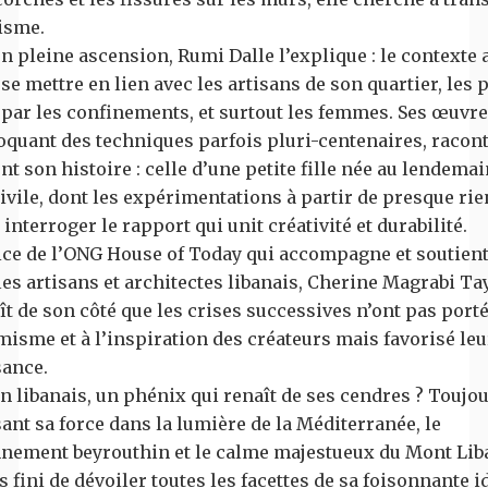
isme.
en pleine ascension, Rumi Dalle l’explique : le contexte a
 se mettre en lien avec les artisans de son quartier, les 
par les confinements, et surtout les femmes. Ses œuvres
quant des techniques parfois pluri-centenaires, racon
t son histoire : celle d’une petite fille née au lendemai
ivile, dont les expérimentations à partir de presque rie
interroger le rapport qui unit créativité et durabilité.
ice de l’ONG House of Today qui accompagne et soutien
les artisans et architectes libanais, Cherine Magrabi Ta
t de son côté que les crises successives n’ont pas porté
isme et à l’inspiration des créateurs mais favorisé le
sance.
n libanais, un phénix qui renaît de ses cendres ? Toujour
ant sa force dans la lumière de la Méditerranée, le
nement beyrouthin et le calme majestueux du Mont Liba
as fini de dévoiler toutes les facettes de sa foisonnante i