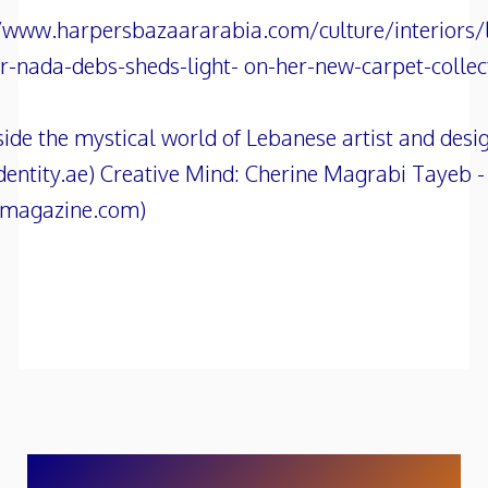
/www.harpersbazaararabia.com/culture/interiors/
r-nada-debs-sheds-light- on-her-new-carpet-collec
side the mystical world of Lebanese artist and des
identity.ae) Creative Mind: Cherine Magrabi Tayeb -
emagazine.com)