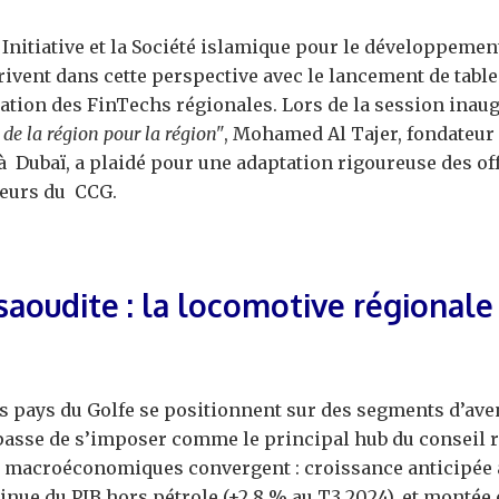
Initiative et la Société islamique pour le développemen
crivent dans cette perspective avec le lancement de tabl
ation des FinTechs régionales. Lors de la session inaug
de la région pour la région"
, Mohamed Al Tajer, fondateur
à Dubaï, a plaidé pour une adaptation rigoureuse des off
eurs du CCG.
saoudite : la locomotive régional
s pays du Golfe se positionnent sur des segments d’aven
asse de s’imposer comme le principal hub du conseil r
 macroéconomiques convergent : croissance anticipée à
inue du PIB hors pétrole (+2,8 % au T3 2024), et montée