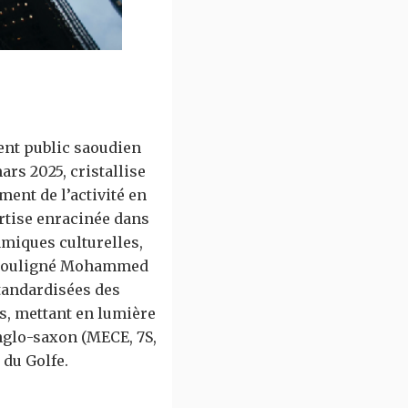
ent public saoudien
rs 2025, cristallise
ment de l’activité en
ertise enracinée dans
amiques culturelles,
a souligné Mohammed
tandardisées des
es, mettant en lumière
nglo-saxon (MECE, 7S,
 du Golfe.