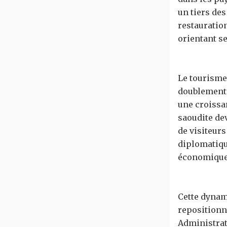
un tiers de
restauratio
orientant se
Le tourisme
doublement d
une croissa
saoudite dev
de visiteurs
diplomatiqu
économiqu
Cette dynam
repositionn
Administrati