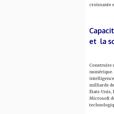
croissante e
Capacit
et la 
Construire 
numérique. 
intelligence
milliards d
États-Unis,
Microsoft d
technologiq