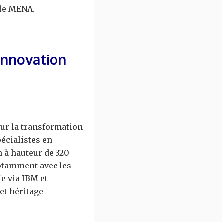
lle MENA.
’innovation
sur la transformation
écialistes en
n à hauteur de 320
notamment avec les
e via IBM et
et héritage