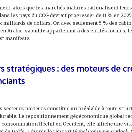
ent, alors que les marchés matures rationalisent leurs 
dans les pays du CCG devrait progresser de 11 % en 2025,
x milliards de dollars. Or, avec seulement 5 % des cabin
 en Arabie saoudite appartenant à des entités locales, l
st manifeste.
s stratégiques : des moteurs de c
nciants
es secteurs porteurs constitue un préalable à toute struc
durable. Le repositionnement géoéconomique global redis
a consommation fléchit en Occident, elle affiche une vit
ys du Golfe. D’après le rapport
Global Consumer Outlook 