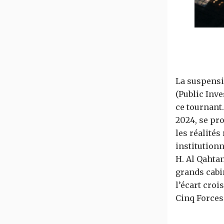
La suspensi
(Public Inve
ce tournant.
2024, se pr
les réalités
institution
H. Al Qahta
grands cabin
l’écart cro
Cinq Forces 