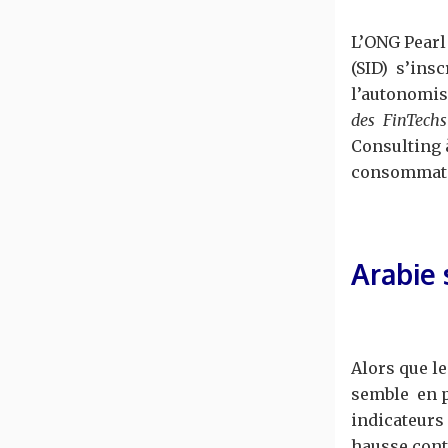
L’ONG Pearl 
(SID) s’ins
l’autonomis
des FinTechs 
Consulting 
consommat
Arabie 
Alors que le
semble en p
indicateurs
hausse cont