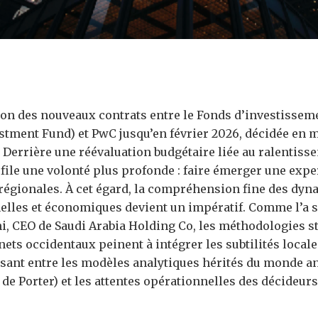
on des nouveaux contrats entre le Fonds d’investissem
stment Fund) et PwC jusqu’en février 2026, décidée en ma
 Derrière une réévaluation budgétaire liée au ralentisse
ofile une volonté plus profonde : faire émerger une exp
 régionales. À cet égard, la compréhension fine des dyn
nelles et économiques devient un impératif. Comme l’
ni, CEO de Saudi Arabia Holding Co, les méthodologies s
ets occidentaux peinent à intégrer les subtilités local
issant entre les modèles analytiques hérités du monde a
de Porter) et les attentes opérationnelles des décideurs