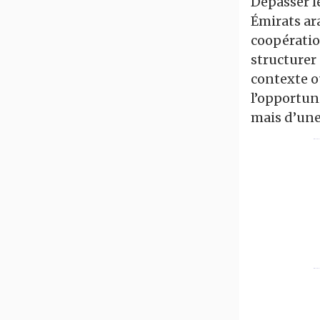
Dépasser l
Émirats ar
coopératio
structurer 
contexte o
l’opportun
mais d’une