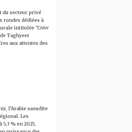
t du secteur privé
es rondes dédiées à
urale intitulée
"Créer
 de Taghyeer
res aux attentes des
e
ir, l’Arabie saoudite
égional. Les
 5,3 % en 2025,
 en puissance des