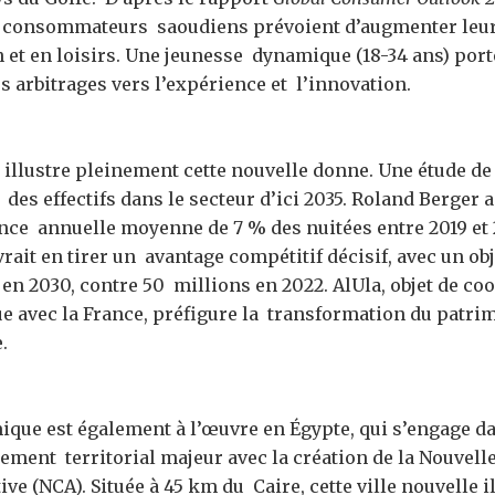
s consommateurs saoudiens prévoient d’augmenter leu
n et en loisirs. Une jeunesse dynamique (18-34 ans) port
s arbitrages vers l’expérience et l’innovation.
 illustre pleinement cette nouvelle donne. Une étude de
es effectifs dans le secteur d’ici 2035. Roland Berger a
nce annuelle moyenne de 7 % des nuitées entre 2019 et 2
rait en tirer un avantage compétitif décisif, avec un obj
 en 2030, contre 50 millions en 2022. AlUla, objet de co
e avec la France, préfigure la transformation du patrim
e.
ique est également à l’œuvre en Égypte, qui s’engage d
ement territorial majeur avec la création de la Nouvelle
ve (NCA). Située à 45 km du Caire, cette ville nouvelle 