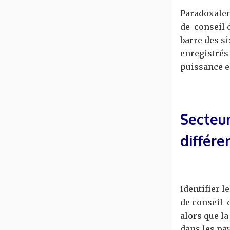
Paradoxalem
de conseil 
barre des si
enregistrés
puissance e
Secteur
différe
Identifier l
de conseil 
alors que l
dans les pa