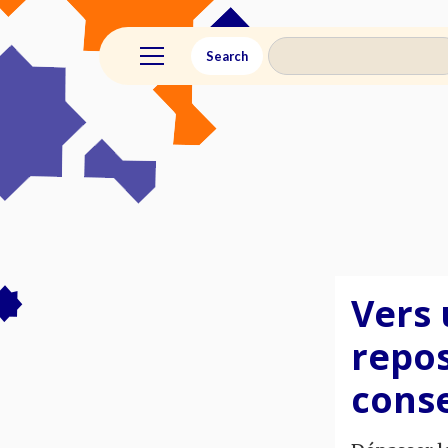
Vers 
repos
conse