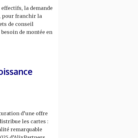
effectifs, la demande
 pour franchir la
ets de conseil
e besoin de montée en
roissance
turation d’une offre
tribue les cartes :
alité remarquable
2025
d’AlixPartners,