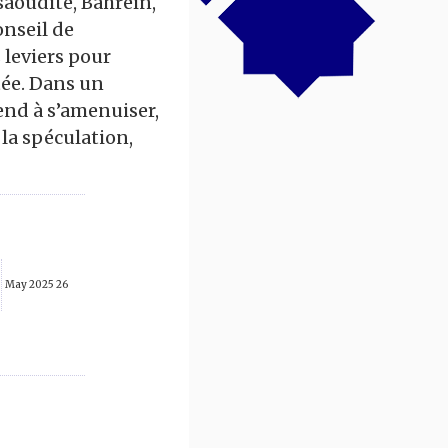
saoudite, Bahreïn,
onseil de
 leviers pour
utée. Dans un
end à s’amenuiser,
la spéculation,
26 May 2025